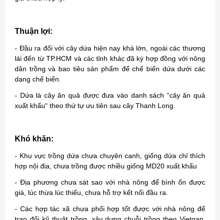
Thuận lợi:
- Đầu ra đối với cây dứa hiện nay khá lớn, ngoài các thương
lái đến từ TP.HCM và các tỉnh khác đã ký hợp đồng với nông
dân trồng và bao tiêu sản phẩm để chế biến dứa dưới các
dạng chế biến.
- Dứa là cây ăn quả được đưa vào danh sách “cây ăn quả
xuất khẩu“ theo thứ tự ưu tiên sau cây Thanh Long.
Khó khăn:
- Khu vực trồng dứa chưa chuyên canh, giống dứa chỉ thích
hợp nội địa, chưa trồng được nhiều giống MD20 xuất khẩu
- Địa phương chưa sát sao với nhà nông để bình ổn được
giá, lúc thừa lúc thiếu, chưa hỗ trợ kết nối đầu ra.
- Các hợp tác xã chưa phối hợp tốt được với nhà nông để
trao đổi kỹ thuật trồng, xây dựng chuỗi trồng theo Vietgap,