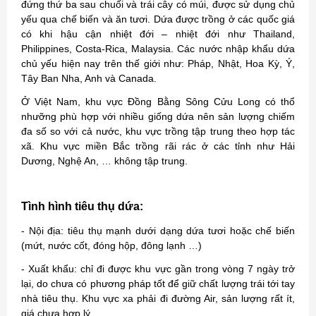
đứng thứ ba sau chuối và trái cây có múi, được sử dụng chủ
yếu qua chế biến và ăn tươi. Dứa được trồng ở các quốc giá
có khi hậu cận nhiệt đới – nhiệt đới như Thailand,
Philippines, Costa-Rica, Malaysia. Các nước nhập khẩu dứa
chủ yếu hiện nay trên thế giới như: Pháp, Nhật, Hoa Kỳ, Ý,
Tây Ban Nha, Anh và Canada.
Ở Việt Nam, khu vực Đồng Bằng Sông Cửu Long có thổ
nhưỡng phù hợp với nhiều giống dứa nên sản lượng chiếm
đa số so với cả nước, khu vực trồng tập trung theo hợp tác
xã. Khu vực miền Bắc trồng rãi rác ở các tỉnh như Hải
Dương, Nghệ An, … không tập trung.
Tình hình tiêu thụ dứa:
- Nội địa: tiêu thụ mạnh dưới dạng dứa tươi hoặc chế biến
(mứt, nước cốt, đóng hộp, đông lạnh …)
- Xuất khẩu: chỉ đi được khu vực gần trong vòng 7 ngày trở
lại, do chưa có phương pháp tốt để giữ chất lượng trái tới tay
nhà tiêu thụ. Khu vực xa phải đi đường Air, sản lượng rất ít,
giá chưa hợp lý.