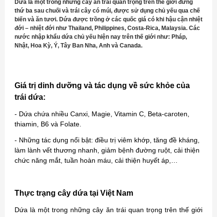
Dứa là một trong những cây ăn trái quan trọng trên thế giới đứng
thứ ba sau chuối và trái cây có múi, được sử dụng chủ yếu qua chế
biến và ăn tươi. Dứa được trồng ở các quốc giá có khi hậu cận nhiệt
đới – nhiệt đới như Thailand, Philippines, Costa-Rica, Malaysia. Các
nước nhập khẩu dứa chủ yếu hiện nay trên thế giới như: Pháp,
Nhật, Hoa Kỳ, Ý, Tây Ban Nha, Anh và Canada.
Giá trị dinh dưỡng và tác dụng về sức khỏe của
trái dứa:
- Dứa chứa nhiều Canxi, Magie, Vitamin C, Beta-caroten,
thiamin, B6 và Folate.
- Những tác dụng nổi bật: điều trị viêm khớp, tăng đề kháng,
làm lành vết thương nhanh, giảm bệnh đường ruột, cải thiện
chức năng mắt, tuần hoàn máu, cải thiện huyết áp,…
Thực trạng cây dứa tại Việt Nam
Dứa là một trong những cây ăn trái quan trọng trên thế giới