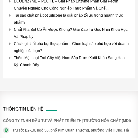
ECOENZYME – PECT L – Giải Pháp Enzyme Phân Giải Pectin
Chuyên Nghiệp Cho Công Nghiệp Thực Phẩm Và Chế...
Tại sao chất phá bọt Silicone là giải pháp tối ưu trong ngành thực
phẩm?
Chất Phá Bọt Có Ăn Được Không? Giải Đáp Từ Góc Nhìn Khoa Học
Và Pháp Lý
Các loại chất phá bọt thực phẩm – Chọn loại nào phù hợp với doanh
nghiệp của bạn?
Thêm Một Loại Trái Cây Việt Nam Sắp Được Xuất Khẩu Sang Hoa
Kỳ: Chanh Dây
THÔNG TIN LIÊN HỆ
CÔNG TY TNHH ĐẦU TƯ VÀ PHÁT TRIỂN THỊ TRƯỜNG HÓA CHẤT (MDI)
Trụ sở: B2-10, ngõ 56, phố Kim Quan Thượng, phường Việt Hưng, Hà