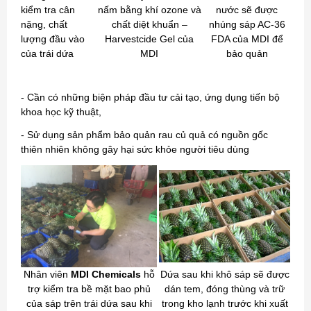
kiểm tra cân
nấm bằng khí ozone và
nước sẽ được
nặng, chất
chất diệt khuẩn –
nhúng sáp AC-36
lượng đầu vào
Harvestcide Gel của
FDA của MDI để
của trái dứa
MDI
bảo quản
- Cần có những biện pháp đầu tư cải tạo, ứng dụng tiến bộ
khoa học kỹ thuật,
- Sử dụng sản phẩm bảo quản rau củ quả có nguồn gốc
thiên nhiên không gây hại sức khỏe người tiêu dùng
Nhân viên
MDI Chemicals
hỗ
Dứa sau khi khô sáp sẽ được
trợ kiểm tra bề mặt bao phủ
dán tem, đóng thùng và trữ
của sáp trên trái dứa sau khi
trong kho lạnh trước khi xuất