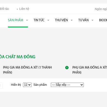
Đối tác
Liên hệ
Ngôn ngữ
SẢN PHẨM
TIN TỨC
THƯ VIỆN
TƯ VẤN
BIOD
ÓA CHẤT MẠ ĐỒNG
PHỤ GIA MẠ ĐỒNG A XÍT (1 THÀNH
PHỤ GIA MẠ ĐỒNG A XÍT
PHẦN)
PHẦN)
Hiển thị
Sản phẩm