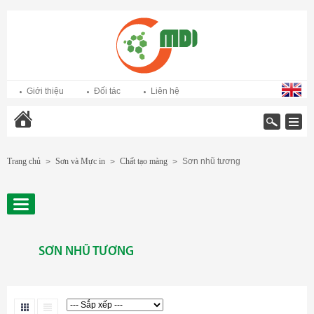
Giới thiệu
Đối tác
Liên hệ
Trang chủ
Trang chủ
Sơn và Mực in
Chất tạo màng
Sơn nhũ tương
>
>
>
SƠN NHŨ TƯƠNG