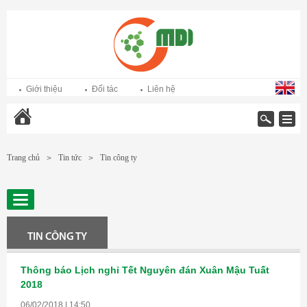
Giới thiệu
Đối tác
Liên hệ
Trang chủ
Trang chủ
Tin tức
Tin công ty
>
>
TIN CÔNG TY
Thông báo Lịch nghỉ Tết Nguyên đán Xuân Mậu Tuất
2018
06/02/2018 | 14:50