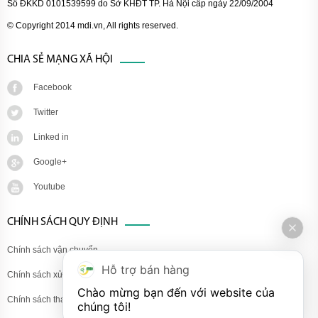
Số ĐKKD 0101539599 do Sở KHĐT TP. Hà Nội cấp ngày 22/09/2004
© Copyright 2014 mdi.vn, All rights reserved.
CHIA SẺ MẠNG XÃ HỘI
Facebook
Twitter
Linked in
Google+
Youtube
CHÍNH SÁCH QUY ĐỊNH
Chính sách vận chuyển
Hỗ trợ bán hàng
Chính sách xử lý khiếu nại
Chào mừng bạn đến với website của 
Chính sách thanh toán
chúng tôi!