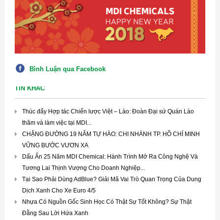
Bình Luận qua Facebook
TIN KHÁC
Thúc đẩy Hợp tác Chiến lược Việt – Lào: Đoàn Đại sứ Quán Lào
thăm và làm việc tại MDI...
CHẶNG ĐƯỜNG 19 NĂM TỰ HÀO: CHI NHÁNH TP. HỒ CHÍ MINH
VỮNG BƯỚC VƯƠN XA
Dấu Ấn 25 Năm MDI Chemical: Hành Trình Mở Ra Công Nghệ Và
Tương Lai Thịnh Vượng Cho Doanh Nghiệp...
Tại Sao Phải Dùng AdBlue? Giải Mã Vai Trò Quan Trọng Của Dung
Dịch Xanh Cho Xe Euro 4/5
Nhựa Có Nguồn Gốc Sinh Học Có Thật Sự Tốt Không? Sự Thật
Đằng Sau Lời Hứa Xanh