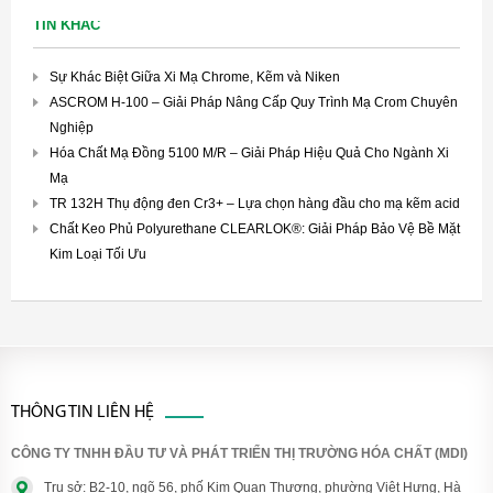
TIN KHÁC
Sự Khác Biệt Giữa Xi Mạ Chrome, Kẽm và Niken
ASCROM H-100 – Giải Pháp Nâng Cấp Quy Trình Mạ Crom Chuyên
Nghiệp
Hóa Chất Mạ Đồng 5100 M/R – Giải Pháp Hiệu Quả Cho Ngành Xi
Mạ
TR 132H Thụ động đen Cr3+ – Lựa chọn hàng đầu cho mạ kẽm acid
Chất Keo Phủ Polyurethane CLEARLOK®: Giải Pháp Bảo Vệ Bề Mặt
Kim Loại Tối Ưu
THÔNG TIN LIÊN HỆ
CÔNG TY TNHH ĐẦU TƯ VÀ PHÁT TRIỂN THỊ TRƯỜNG HÓA CHẤT (MDI)
Trụ sở: B2-10, ngõ 56, phố Kim Quan Thượng, phường Việt Hưng, Hà