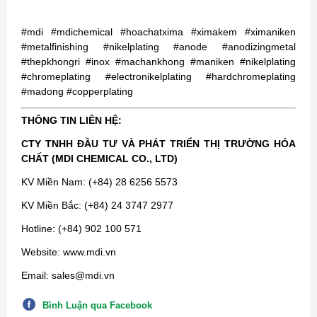
#mdi #mdichemical #hoachatxima #ximakem #ximaniken
#metalfinishing #nikelplating #anode #anodizingmetal
#thepkhongri #inox #machankhong #maniken #nikelplating
#chromeplating #electronikelplating #hardchromeplating
#madong #copperplating
THÔNG TIN LIÊN HỆ:
CTY TNHH ĐẦU TƯ VÀ PHÁT TRIỂN THỊ TRƯỜNG HÓA
CHẤT (MDI CHEMICAL CO., LTD)
KV Miền Nam: (+84) 28 6256 5573
KV Miền Bắc: (+84) 24 3747 2977
Hotline: (+84) 902 100 571
Website: www.mdi.vn
Email: sales@mdi.vn
Bình Luận qua Facebook