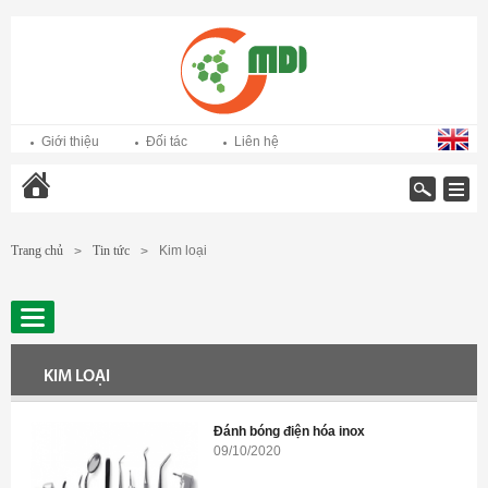
Giới thiệu
Đối tác
Liên hệ
Trang chủ
Trang chủ
Tin tức
Kim loại
>
>
KIM LOẠI
Đánh bóng điện hóa inox
09/10/2020