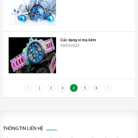
Các dạng xi mạ kẽm
09/03/2020
1
2
3
4
5
6
THÔNG TIN LIÊN HỆ