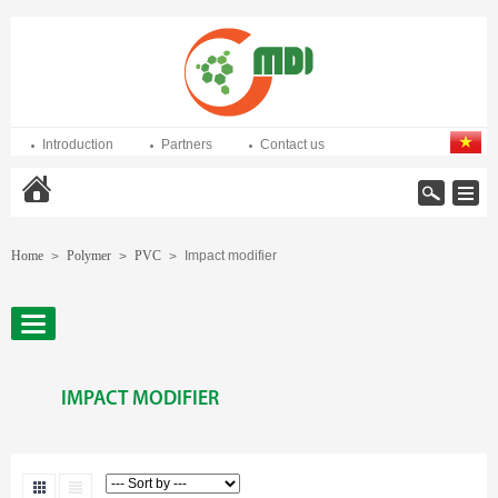
Introduction
Partners
Contact us
Home
Home
Polymer
PVC
Impact modifier
>
>
>
IMPACT MODIFIER