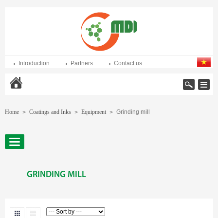
Introduction
Partners
Contact us
Home
Home
Coatings and Inks
Equipment
Grinding mill
>
>
>
GRINDING MILL