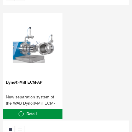
Dyno®-Mill ECM-AP
New separation system of
the WAB Dyno®-Mill ECM-
AP Series.
Detail